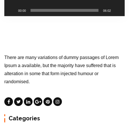
л
е
00:00
06:02
е
р
There are many variations of dummy passages of Lorem
Ipsum a available, but the majority have suffered that is
alteration in some that form injected humour or
randomised.
Categories