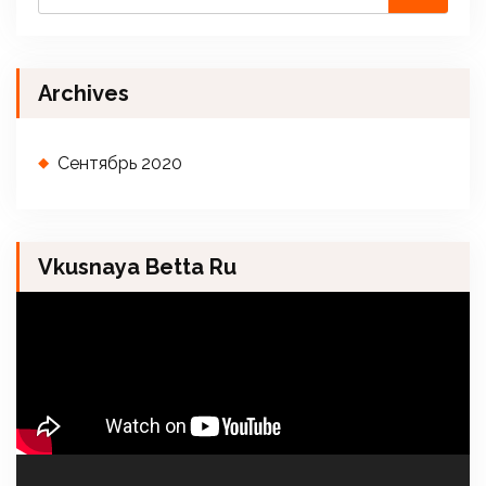
Archives
Сентябрь 2020
Vkusnaya Betta Ru
В
и
д
е
о
п